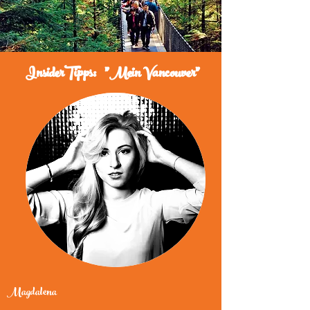
InsiderTipps: "Mein Vancouver"
Magdalena