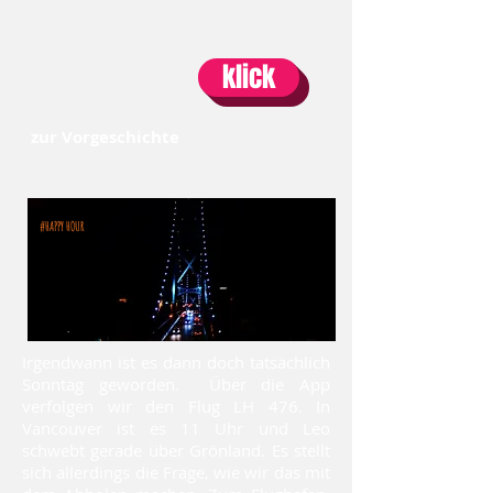
klick
zur Vorgeschichte
#HAPPY HOUR
Irgendwann ist es dann doch tatsächlich
Sonntag geworden. Über die App
verfolgen wir den Flug LH 476. In
Vancouver ist es 11 Uhr und Leo
schwebt gerade über Grönland. Es stellt
sich allerdings die Frage, wie wir das mit