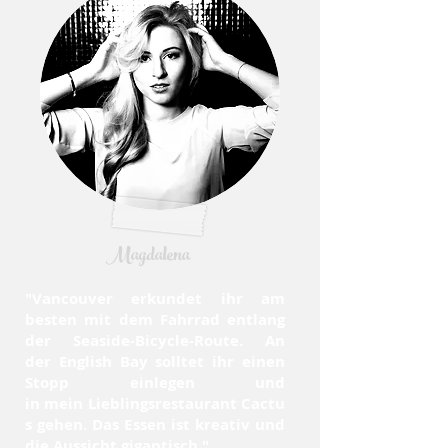
Magdalena
"Vancouver erkundet ihr am
besten mit dem Fahrrad entlang
der Seaside-Bicycle-Route. An
der English Bay solltet ihr einen
Stopp einlegen und
in mein Lieblingsrestaurant Cactu
s gehen. Das Essen ist kreativ und
die Aussicht gigantisch."