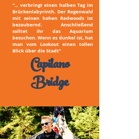
"... verbringt einen halben Tag im
Brückenlabyrinth. Der Regenwald
mit seinen hohen Redwoods ist
bezaubernd. Anschließend
solltet ihr das Aquarium
besuchen. Wenn es dunkel ist, hat
man vom Lookout einen tollen
Blick über die Stadt"
Capilano
Bridge