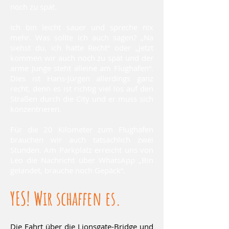
noch zu spät.
Ich bin leicht sauer und spreche nix
mehr. Was sollte ich auch sagen? „Na
siehst du, ich hatte Recht“ oder „Jetzt
kommen wir auch noch zu spät und der
arme Junge steht alleine am Flughafen“.
Dies ist Hans-Jürgen allerdings ganz
recht, denn es ist richtig viel los auf den
Straßen durch die City und er muss sich
konzentrieren.
Für die 20 Kilometer zum Flughafen
brauchen wir auch tatsächlich zwei
Stunden. Am Parkplatz erreicht uns von
Leo die Nachricht über WhatsApp „Bin
gelandet, brauche noch Gepäck“.
YES! Wir schaffen es.
Die Fahrt über die Lionsgate-Bridge und