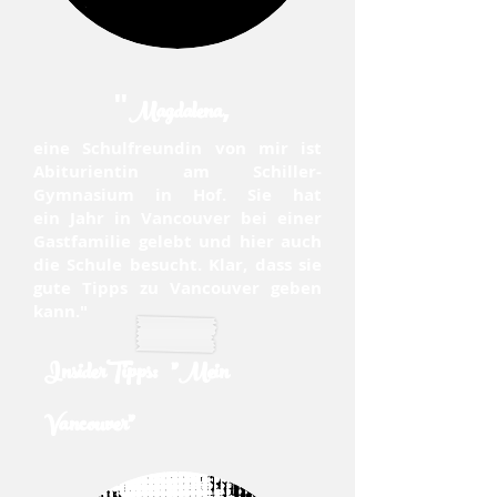
"
,
Magdalena
eine Schulfreundin von mir ist
Abiturientin am Schiller-
Gymnasium in Hof. Sie hat
ein Jahr in Vancouver bei einer
Gastfamilie gelebt und hier auch
die Schule besucht. Klar, dass sie
gute Tipps zu Vancouver geben
kann."
InsiderTipps: "Mein
Vancouver"