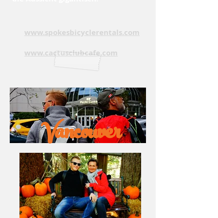
www.spokesbicyclerentals.com
www.cactusclubcafe.com
Vancouver