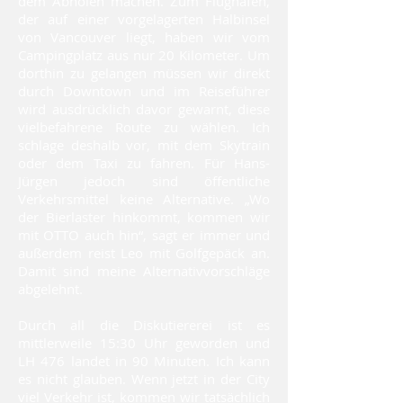
dem Abholen machen. Zum Flughafen,
der auf einer vorgelagerten Halbinsel
von Vancouver liegt, haben wir vom
Campingplatz aus nur 20 Kilometer. Um
dorthin zu gelangen müssen wir direkt
durch Downtown und im Reiseführer
wird ausdrücklich davor gewarnt, diese
vielbefahrene Route zu wählen. Ich
schlage deshalb vor, mit dem Skytrain
oder dem Taxi zu fahren. Für Hans-
Jürgen jedoch sind öffentliche
Verkehrsmittel keine Alternative. „Wo
der Bierlaster hinkommt, kommen wir
mit OTTO auch hin“, sagt er immer und
außerdem reist Leo mit Golfgepäck an.
Damit sind meine Alternativvorschläge
abgelehnt.
Durch all die Diskutiererei ist es
mittlerweile 15:30 Uhr geworden und
LH 476 landet in 90 Minuten. Ich kann
es nicht glauben. Wenn jetzt in der City
viel Verkehr ist, kommen wir tatsächlich