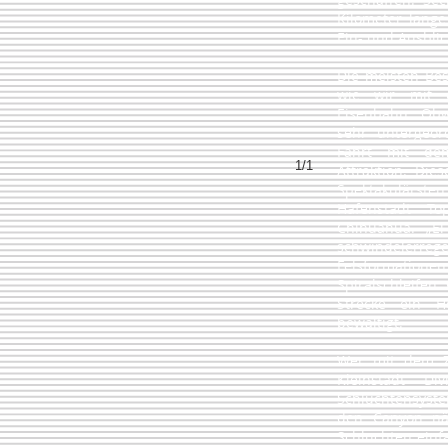
Kilometer lang
Ein- und Ausblic
Die meisten Be
wie wir mit 
Eisenbahn. Obw
sehr untergeor
Fahrt mit de
1/1
Attraktion. Die
Spektakulärs
Hafenstadt T
Chihuahua. „El
schwindelerreg
Felsformation
Spiralschleife
Strecke ein H
bewältigt.
Wer mit dem Zu
Kleinstadt Di
Schluchtensyst
den Canyon nä
Schluchten einf