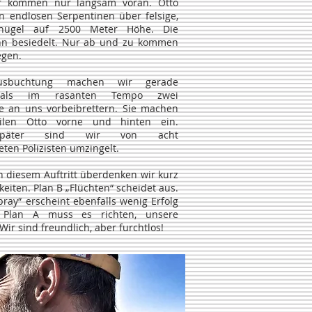
r kommen nur langsam voran. Otto
in endlosen Serpentinen über felsige,
ghügel auf 2500 Meter Höhe. Die
nn besiedelt. Nur ab und zu kommen
egen.
sbuchtung machen wir gerade
 als im rasanten Tempo zwei
ge an uns vorbeibrettern. Sie machen
ilen Otto vorne und hinten ein.
später sind wir von acht
ten Polizisten umzingelt.
n diesem Auftritt überdenken wir kurz
eiten. Plan B „Flüchten“ scheidet aus.
ray“ erscheint ebenfalls wenig Erfolg
. Plan A muss es richten, unsere
Wir sind freundlich, aber furchtlos!