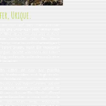
efer, Urique.
d wir nun auf dem mexikanischen
egs und unser Navi zeigt immer noch
n“. Was ist es nur, das uns in diese
nsame Landschaft zieht. Der Name
 klingt zunächst nicht überwältigend,
h sofort ändert, wenn ein Mexikaner
region spricht: „Barranca del Cobre“
htig, wobei die rollenden rrr’s eine
k verleihen.
del Cobre ist eine der größten
ten Nordamerikas und liegt in der
 Occidental im mexikanischen
ihuahua. Das kupferfarbene Gestein
nst seinen Namen. Dieser Canyon ist
oß wie der weltberühmte „Grand
amerikanischen Arizona und wurde
ch die Kraft eines Flusslaufes
chs bis zu 1900 Meter tiefe und 50