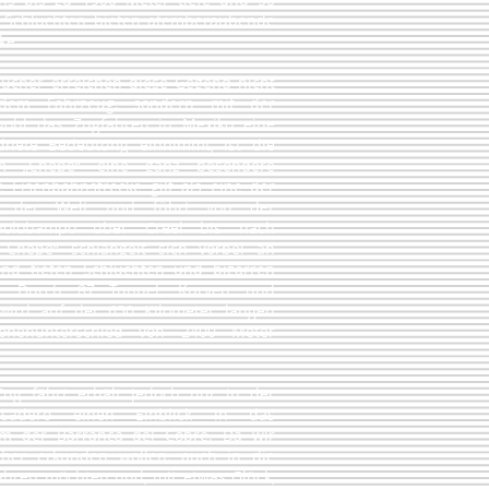
e Schluchten bieten atemberaubende
ke.
sucher erreichen diese Gegend nicht
dem Fahrzeug, sondern mit der
ohl das Zugfahren in Mexiko eine
dnete Bedeutung einnimmt, ist die
m „Chepe“ eine ganz besondere
se Eisenbahnstrecke gilt als eine der
ten der Welt und führt von der
opolobampo über Creel bis nach
 Chepe“ schlängelt sich vorbei an
end tiefen Schluchten und bizarren
en. Durch 87 Tunnel, Kurven und
n wird auf der 650 Kilometer langen
öhenunterschied von 2400 Meter
g fährt erhält jedoch nur in der
visadero einen Einblick in das
em der Barranca del Cobre. Da wir
her erkunden wollen, auch in die
ahren möchten und, mit etwas Glück,