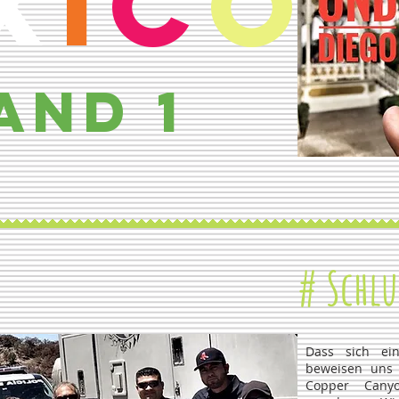
X
I
c
O
and 1
# Schlu
Dass sich ein
beweisen uns 
Copper Cany