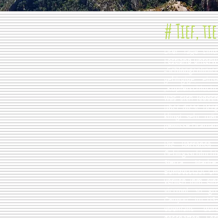
# Tief, ti
Drei Tage sin
Festland unterw
„Schlangenlinie
gebirgige, ei
„Kupferschlucht“
was sich jedoc
über diese Berg
klingt sehr mäc
gewisse Dramati
Die Barranca 
Gebirgsschluch
Sierra Madre
Bundesstaat Ch
verlieh ihm ei
viermal so gr
Canyon“ im US-
ebenfalls dur
geschaffen. Se