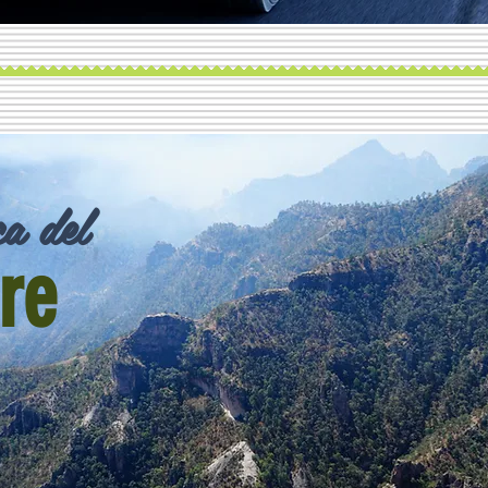
a del
re