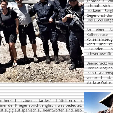
geradeaus. Wi
schraubt sich 
trockene Ber
Gegend ist dü
uns LKWs entg
An einer Au
Kaffeepause
Polizeifahrzeu
kehrt und ke
Sekunden 
schwerbewaffne
Beeindruckt vo
unsere Möglichk
Plan C „Bärensp
versprechend
stärkste Waffe: 
m herzlichen „buenas tardes“ schüttelt er dem
iner der Krieger spricht englisch, was bedeutet,
t zügig auf spanisch zu beantworten sind, also