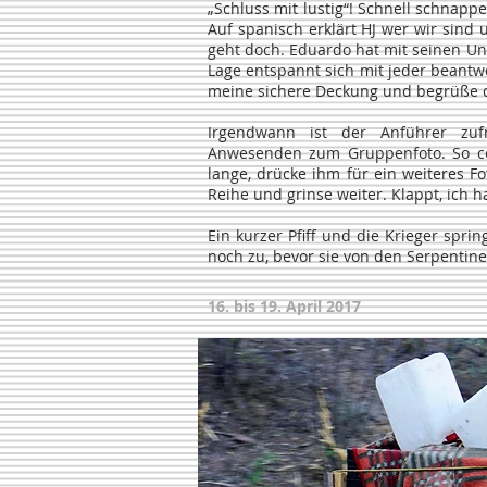
„Schluss mit lustig“! Schnell schnapp
Auf spanisch erklärt HJ wer wir sind
geht doch. Eduardo hat mit seinen Unt
Lage entspannt sich mit jeder beantwor
meine sichere Deckung und begrüße 
Irgendwann ist der Anführer zuf
Anwesenden zum Gruppenfoto. So coo
lange, drücke ihm für ein weiteres Fo
Reihe und grinse weiter. Klappt, ich ha
Ein kurzer Pfiff und die Krieger sprin
noch zu, bevor sie von den Serpentin
16. bis 19. April 2017