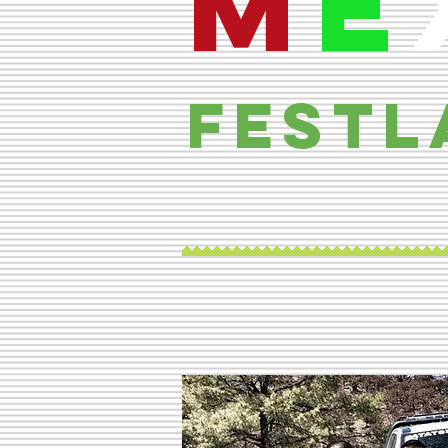
M
é
Festl