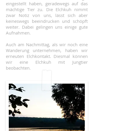
eingestellt haben, geradewegs auf das
mächtige Tier zu. Die Elchkuh nimmt
zwar Notiz von uns, lässt sich aber
keineswegs beeindrucken und schöpft
weiter. Dabei gelingen uns einige gute
Aufnahmen.
Auch am Nachmittag, als wir noch eine
Wanderung unternehmen, haben wir
erneuten Elchkontakt. Diesmal können
wir eine Elchkuh mit Jungtier
beobachten.