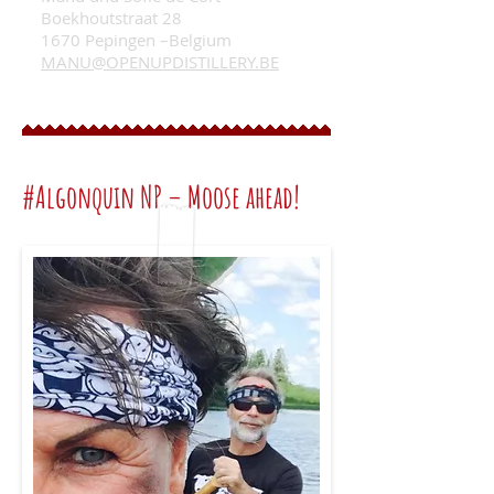
Boekhoutstraat 28
1670 Pepingen –Belgium
MANU@OPENUPDISTILLERY.BE
#Algonquin NP – Moose ahead!