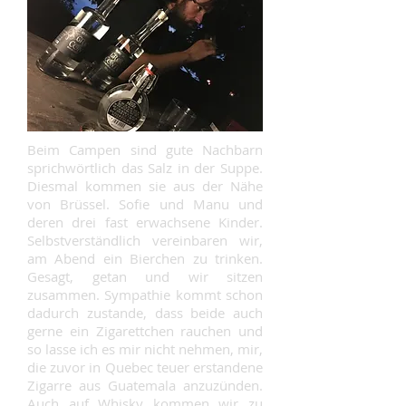
Beim Campen sind gute Nachbarn
sprichwörtlich das Salz in der Suppe.
Diesmal kommen sie aus der Nähe
von Brüssel. Sofie und Manu und
deren drei fast erwachsene Kinder.
Selbstverständlich vereinbaren wir,
am Abend ein Bierchen zu trinken.
Gesagt, getan und wir sitzen
zusammen. Sympathie kommt schon
dadurch zustande, dass beide auch
gerne ein Zigarettchen rauchen und
so lasse ich es mir nicht nehmen, mir,
die zuvor in Quebec teuer erstandene
Zigarre aus Guatemala anzuzünden.
Auch auf Whisky kommen wir zu