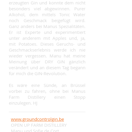
erzeugten Gin und konnte dem nicht
besonders viel abgewinnen. Purer
Alkohol, dem mittels Tonic Water
noch Geschmack beigefügt wird.
Ganz anders bei Manus Spezialitäten.
Er ist Experte und experimentiert
unter anderem mit Apples und, ja,
mit Potatoes. Dieses Geruchs- und
Geschmackserlebnis werde ich nie
wieder vergessen. Manu hat meine
Meinung über DRY GIN gänzlich
verändert und an diesem Tag begann
für mich die GIN-Revolution.
Es wäre eine Sünde, an Brüssel
vorbei zu fahren, ohne bei Manus
Farm Distillery einen Stopp
einzulegen. HJ
www.groundcontrolgin.be
OPEN UP FARM DISTILLERY
Manu und Sofie de Cort