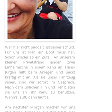
Wer hier nicht paddelt, ist selber schuld.
Für uns ist klar, ein Boot muss her.
Schon wieder so ein Zufall. An unserem
kleinen Privatstrand landen zwei
Einheimische in einem Kanu an. Hans-
Jürgen hilft beim Anlegen und packt
kräftig mit an. Als sie unser Fahrzeug
sehen, sind wir sofort im Gespräch.
Nach dem üblichen Hin und Her bieten
sie uns an, ihr Kanu zu benutzen.
Wenn’s läuft, dann läuft’s.
Am nächsten Morgen machen wir uns